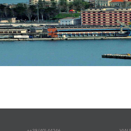
++39 (40) 44246
VIALE